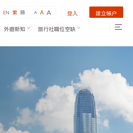
A
A
EN
繁
簡
A
登入
建立帳户
外遊新知
旅行社職位空缺