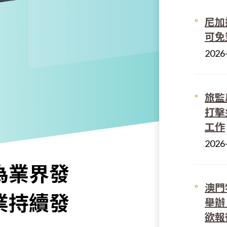
尼加
可免
2026
旅監
打擊
工作
2026
為業界發
澳門
業持續發
舉辦
欲報