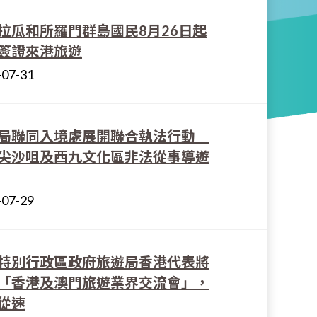
拉瓜和所羅門群島國民8月26日起
簽證來港旅遊
-07-31
局聯同入境處展開聯合執法行動
尖沙咀及西九文化區非法從事導遊
-07-29
特別行政區政府旅遊局香港代表將
「香港及澳門旅遊業界交流會」，
從速