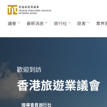
移
至
主
內
議會
最新消息
旅行社
旅客
業界
Main
容
navigation
歡迎到訪
香港旅遊業議會
搜尋會員旅行社