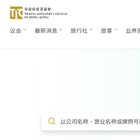
跳
转
到
主
议会
最新消息
旅行社
旅客
业界
Main
要
navigation
内
容