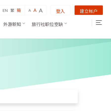
A
A
EN
繁
簡
A
登入
建立帐户
外游新知
旅行社职位空缺