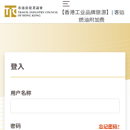
跳
Main
转
【香港工业品牌旅游】
|
客运
navigation
到
燃油附加费
主
要
内
容
登入
用户名称
密码
忘记密码?