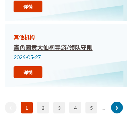
详情
其他机构
啬色园黄大仙祠导游/领队守则
2026-05-27
详情
‹
›
分
前
下
1
2
3
4
5
…
当
页
页
页
页
页
前
面
面
面
面
一
一
页