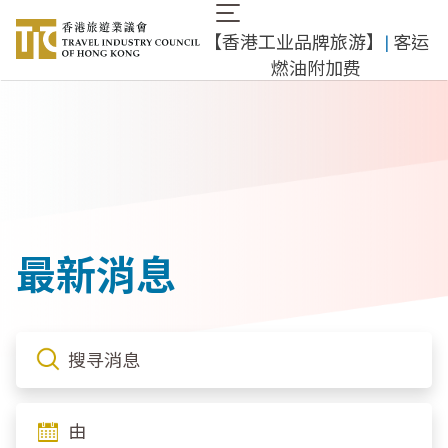
跳
Main
转
【香港工业品牌旅游】
|
客运
navigation
到
燃油附加费
主
要
内
容
最新消息