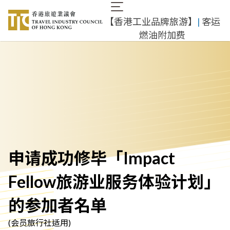
跳
Main
转
【香港工业品牌旅游】
|
客运
navigation
到
燃油附加费
主
要
内
容
申请成功修毕「Impact
Fellow旅游业服务体验计划」
的参加者名单
(会员旅行社适用)