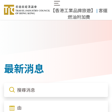
移
Main
至
​【香港工業品牌旅遊】
​ |
客運
navigation
主
燃油附加費
內
容
最新消息