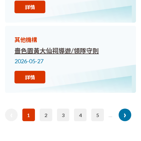
詳情
其他機構
嗇色園黃大仙祠導遊/領隊守則
2026-05-27
詳情
revious
Pagination
‹
›
下
1
2
3
4
5
…
目
頁
頁
頁
頁
age
前
面
面
面
面
一
頁