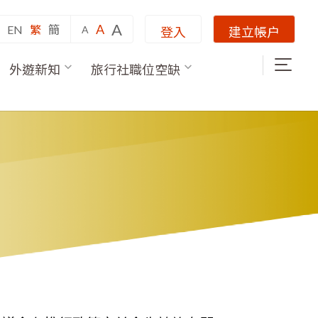
A
A
EN
繁
簡
A
登入
建立帳户
外遊新知
旅行社職位空缺