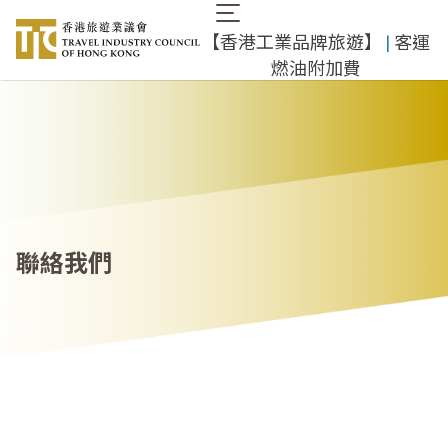
移
Main
至
​【香港工業品牌旅遊】
​ |
客運
navigation
主
燃油附加費
內
容
聯絡我們