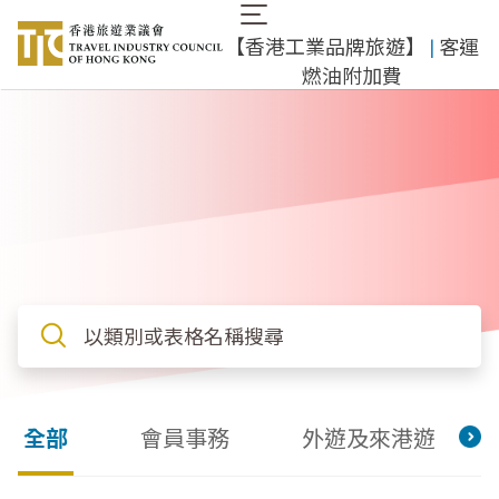
移
Main
至
​【香港工業品牌旅遊】
​ |
客運
navigation
主
燃油附加費
內
容
全部
會員事務
外遊及來港遊