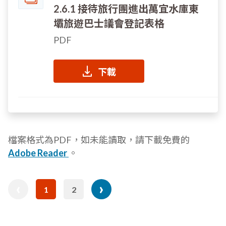
2.6.1 接待旅行團進出萬宜水庫東
壩旅遊巴士議會登記表格
PDF
下載
檔案格式為PDF，如未能讀取，請下載免費的
Adobe Reader
。
revious
Pagination
‹
›
下
1
2
目
頁
age
前
面
一
頁