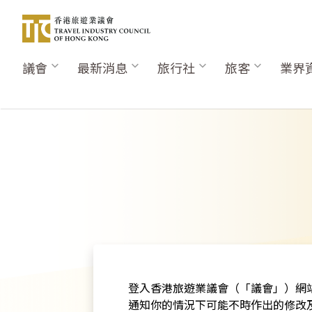
移
至
主
內
議會
最新消息
旅行社
旅客
業界
Main
容
navigation
登入香港旅遊業議會（「議會」）網站
通知你的情況下可能不時作出的修改及