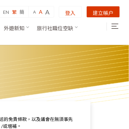
A
A
EN
繁
簡
A
登入
建立帳户
外遊新知
旅行社職位空缺
所述的免責條款，以及議會在無須事先
/或增補。