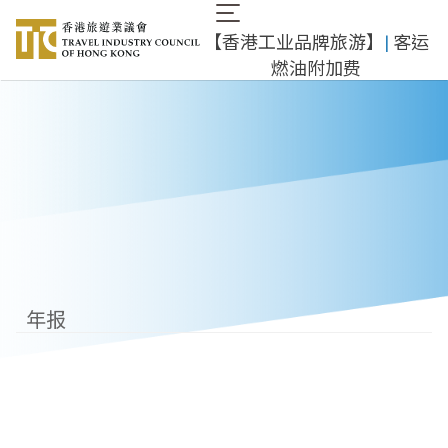
跳
Main
转
【香港工业品牌旅游】
|
客运
navigation
到
燃油附加费
主
要
内
容
年报