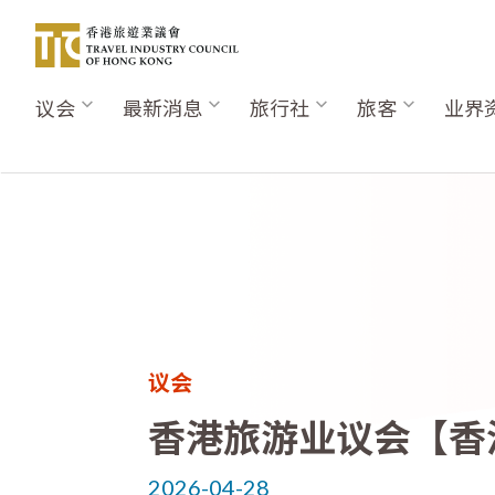
跳
转
到
主
议会
最新消息
旅行社
旅客
业界
Main
要
navigation
内
容
议会
香港旅游业议会【香
2026-04-28