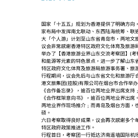
国家「十五五」规划为香港提供了明确方向
家布局中发挥南北联动、东西陆海统筹、联通
大「个人游」计划至山东省青岛市，两地文
议会非常感谢香港特区政府文化体育及旅游局旅游
举办了【香港旅游业界山东交流考察团】(考
和能源等元素的特色景点，进一步了解山东
特区政府文化体育及旅游局旅游事务署、旅
行程期间，议会先后与山东省文化和旅游厅合
港文旅集团(控股)有限公司在烟台市合作举
《合作备忘录》，逾百位两地业界出席支持
《合作框架意向书》，逾百位两地业界出席。
两地业界作现场推介﹔而青岛及烟台方面，
硕。
六日考察取得良好成果，议会再次感谢多个
特区政府政策推进工作。
行程首日，考察团一行抵达济南遥墙国际机