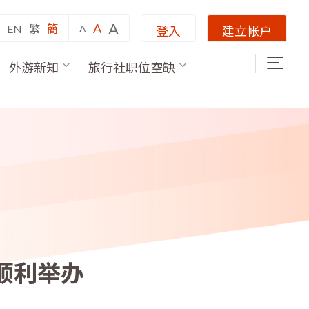
A
A
EN
繁
簡
A
登入
建立帐户
外游新知
旅行社职位空缺
顺利举办