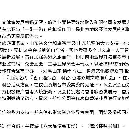
，文体旅发展机遇无限，旅游业界将更好地融入和服务国家发展
东北亚与「一带一路」的枢纽作用，是北方地区经济发展的战略
旅市场更具发展潜力。
事务署、山东省文化和旅游厅 及 山东航空的大力支持，在2026
察团)，安排议会会员到访山东省，实地考察多个具文旅、人工
省最新发展，旨在加强鲁港文旅合作，协助两地业界开拓更多市
游业监管局、议会属会、主要业界商会等代表，以及持牌旅行代理
作在青岛市举办「『好客山东 情牵香江』 鲁港文化旅游双向
办「『山海之约 『香』遇烟台』烟台-香港双城文旅推介会」。
﹔烟台活动方面，在议会及烟台市委常委的见证下，议会属会香
为积极推广香港入境旅游，议会特别邀请香港旅游发展局、香港
也特别邀请了政府、景区、航空公司等代表向香港业界进行文旅
单位的鼎力支持，并有信心继续举办业界考察团，团结及带领同
场进行合照，并夜游【八大局便民市场】、【海岱楼钟书阁】。