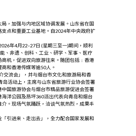
大局，加强与内地区域协调发展。山东省在国
支点和重要工业基地。自2024年中央政府扩
年4月22–27日 (星期三至一)期间，顺利
智能、非遗、创科、工业、研学、军事、医疗
场商机，促进双向旅游往来。随团包括﹕香港
商和香港传媒等逾50人。
推介交流会」，并与烟台市文化和旅游局和香
在青岛活动上，主席与山东省旅游行业协会签署
港中国旅游协会与烟台市精品旅游促进会签署
海洋公园及昂坪360派出代表向青岛和烟台
推介。现场气氛踊跃，洽谈气氛热烈，成果丰
业「引进来、走出去」，全力配合国家发展和