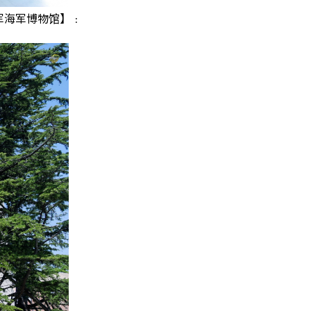
军海军博物馆】﹕