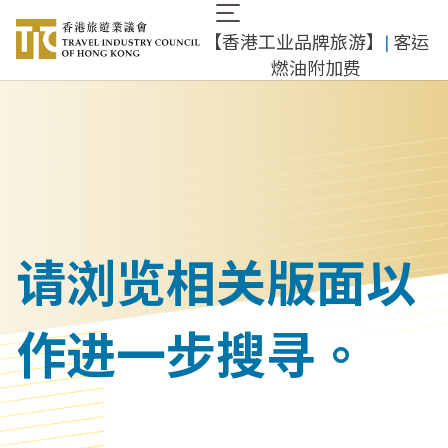
跳
Main
转
【香港工业品牌旅游】
|
客运
navigation
到
燃油附加费
主
要
内
容
请浏览相关版面以
作进一步搜寻。