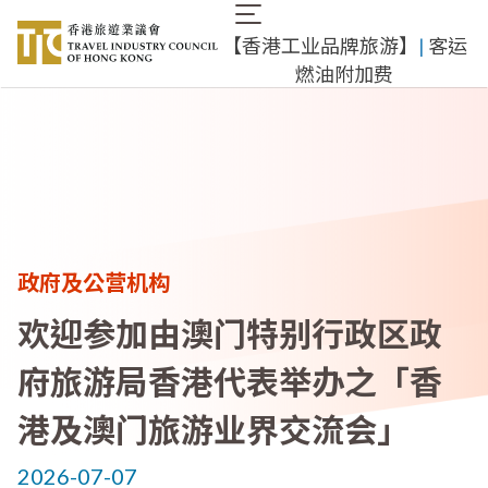
跳
Main
转
【香港工业品牌旅游】
|
客运
navigation
到
燃油附加费
主
要
内
容
政府及公营机构
欢迎参加由澳门特别行政区政
府旅游局香港代表举办之「香
港及澳门旅游业界交流会」
2026-07-07