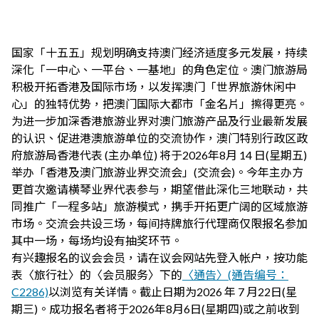
国家「十五五」规划明确支持澳门经济适度多元发展，持续
深化「一中心、一平台、一基地」的角色定位。澳门旅游局
积极开拓香港及国际市场，以发挥澳门「世界旅游休闲中
心」的独特优势，把澳门国际大都市「金名片」擦得更亮。
为进一步加深香港旅游业界对澳门旅游产品及行业最新发展
的认识、促进港澳旅游单位的交流协作，澳门特别行政区政
府旅游局香港代表 (主办单位) 将于2026年8月 14 日(星期五)
举办「香港及澳门旅游业界交流会」(交流会)。今年主办方
更首次邀请横琴业界代表参与，期望借此深化三地联动，共
同推广「一程多站」旅游模式，携手开拓更广阔的区域旅游
市场。交流会共设三场，每间持牌旅行代理商仅限报名参加
其中一场，每场均设有抽奖环节。
有兴趣报名的议会会员，请在议会网站先登入帐户，按功能
表〈旅行社〉的〈会员服务〉下的
〈通告〉(通告编号：
C2286)
以浏览有关详情。截止日期为2026 年 7 月22日(星
期三)。成功报名者将于2026年8月6日(星期四)或之前收到