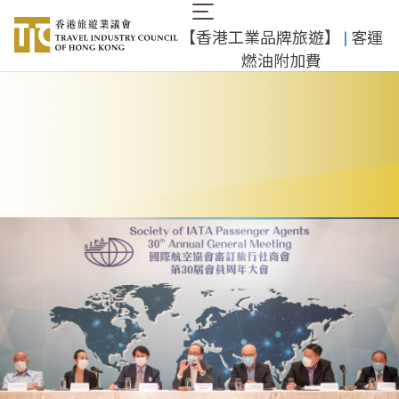
移
Main
至
​【香港工業品牌旅遊】
​ |
客運
navigation
主
燃油附加費
內
容