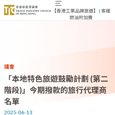
移
Main
至
​【香港工業品牌旅遊】
​ |
客運
navigation
主
燃油附加費
內
容
議會
「本地特色旅遊鼓勵計劃 (第二
階段)」今期撥款的旅行代理商
名單
2025-06-13