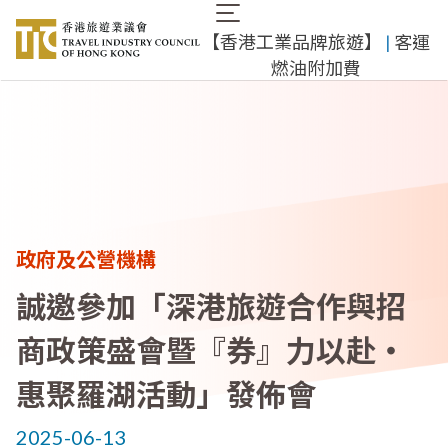
移
Main
至
​【香港工業品牌旅遊】
​ |
客運
navigation
主
燃油附加費
內
容
政府及公營機構
誠邀參加「深港旅遊合作與招
商政策盛會暨『券』力以赴‧
惠聚羅湖活動」發佈會
2025-06-13