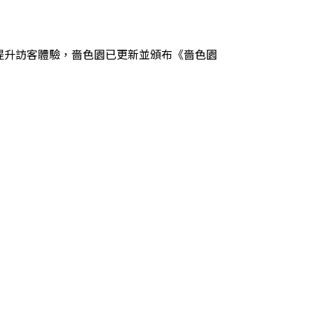
提升訪客體驗，嗇色園已更新並頒布《嗇色園