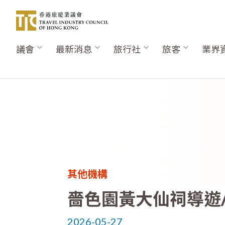
移
至
主
內
議會
最新消息
旅行社
旅客
業界
Main
容
navigation
其他機構
嗇色園黃大仙祠導遊
2026-05-27