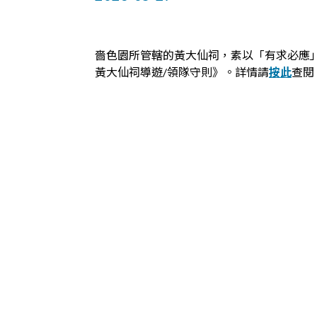
嗇色園所管轄的黃大仙祠，素以「有求必應
黃大仙祠導遊/領隊守則》。詳情請
按此
查閱