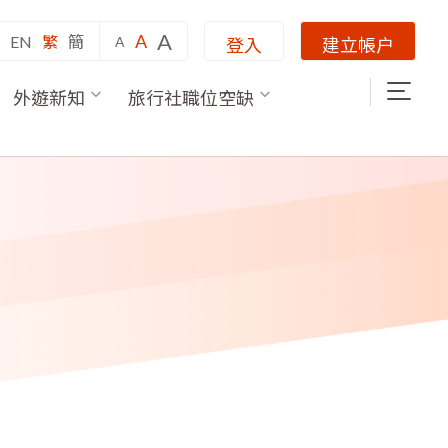
A
A
EN
繁
簡
A
登入
建立帳户
外遊新知
旅行社職位空缺