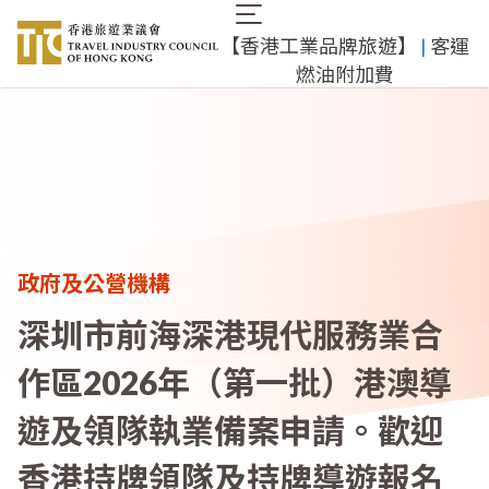
移
Main
至
​【香港工業品牌旅遊】
​ |
客運
navigation
主
燃油附加費
內
容
政府及公營機構
深圳市前海深港現代服務業合
作區2026年（第一批）港澳導
遊及領隊執業備案申請。歡迎
香港持牌領隊及持牌導遊報名