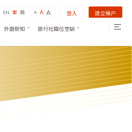
A
A
EN
繁
簡
A
登入
建立帳户
外遊新知
旅行社職位空缺