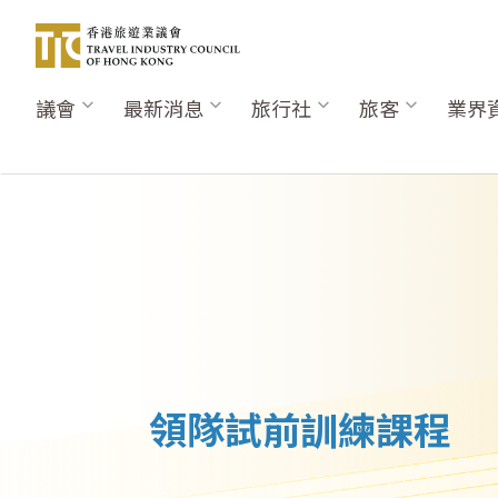
移
至
主
內
議會
最新消息
旅行社
旅客
業界
Main
容
navigation
領隊試前訓練課程