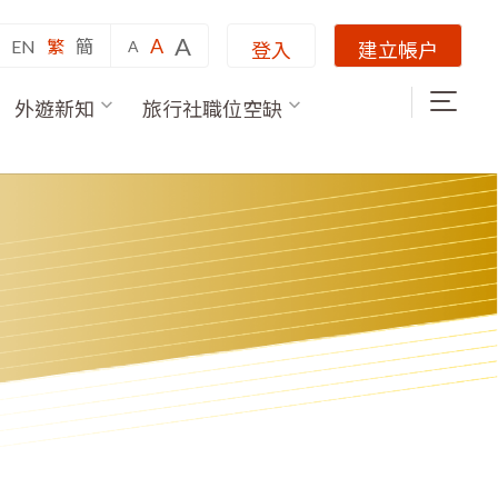
A
A
EN
繁
簡
A
登入
建立帳户
外遊新知
旅行社職位空缺