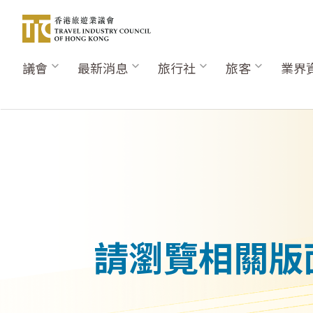
移
至
主
內
議會
最新消息
旅行社
旅客
業界
Main
容
navigation
請瀏覽相關版