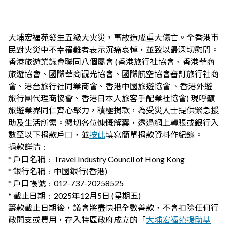
大埔宏福苑發生五級大火災，事故造成重大傷亡。全香港市
民對火災中不幸罹難者表示沉痛哀悼，並致以最深切慰問。
香港旅遊業議會聯同八個屬會 (香港旅行社協會、香港華商
旅遊協會、國際華商觀光協會、國際航空協會審訂旅行社商
會、港台旅行社同業商會、香港中國旅遊協會 、香港外遊
旅行團代理商協會、香港日本人旅客手配業社協會) 現呼籲
旅遊業界同仁齊心聚力，積極捐款，為受災人士提供緊急援
助及生活所需。懇切各位慷慨解囊，透過網上轉賬或銀行入
數至以下捐款戶口，並
按此
填寫簡單捐款資料作紀錄。
捐款詳情﹕
* 戶口名稱﹕Travel Industry Council of Hong Kong
* 銀行名稱﹕中國銀行(香港)
* 戶口帳號﹕012-737-20258525
* 截止日期﹕2025年12月5日 (星期五)
籌款截止日期後，議會將盡快把全數善款，不會扣除任何行
政開支或費用，存入特區政府成立的「
大埔宏福苑援助基