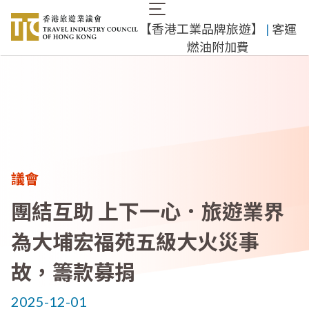
移
Main
至
​【香港工業品牌旅遊】
​ |
客運
navigation
主
燃油附加費
內
容
議會
團結互助 上下一心．旅遊業界
為大埔宏福苑五級大火災事
故，籌款募捐
2025-12-01