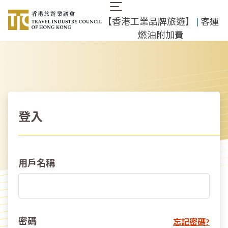
移
Main
至
​【香港工業品牌旅遊】
​ |
客運
navigation
主
燃油附加費
內
容
登入
用戶名稱
密碼
忘記密碼?